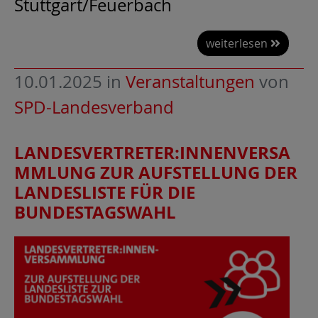
Stuttgart/Feuerbach
weiterlesen
10.01.2025
in
Veranstaltungen
von
SPD-Landesverband
LANDESVERTRETER:INNENVERSA
MMLUNG ZUR AUFSTELLUNG DER
LANDESLISTE FÜR DIE
BUNDESTAGSWAHL