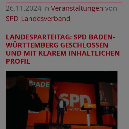
26.11.2024
in
Veranstaltungen
von
SPD-Landesverband
LANDESPARTEITAG: SPD BADEN-
WÜRTTEMBERG GESCHLOSSEN
UND MIT KLAREM INHALTLICHEN
PROFIL