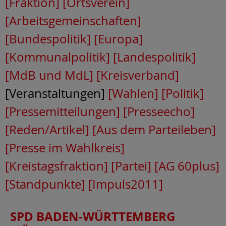
[Fraktion]
[Ortsverein]
[Arbeitsgemeinschaften]
[Bundespolitik]
[Europa]
[Kommunalpolitik]
[Landespolitik]
[MdB und MdL]
[Kreisverband]
[Veranstaltungen]
[Wahlen]
[Politik]
[Pressemitteilungen]
[Presseecho]
[Reden/Artikel]
[Aus dem Parteileben]
[Presse im Wahlkreis]
[Kreistagsfraktion]
[Partei]
[AG 60plus]
[Standpunkte]
[Impuls2011]
SPD BADEN-WÜRTTEMBERG